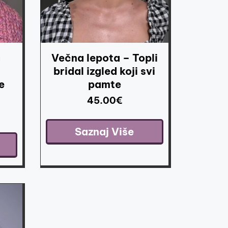
g
Večna lepota – Topli
bridal izgled koji svi
e
pamte
45.00
€
Saznaj Više