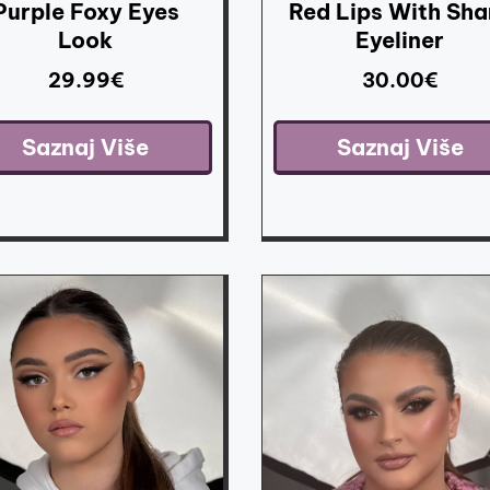
Purple Foxy Eyes
Red Lips With Sha
Look
Eyeliner
29.99
€
30.00
€
Saznaj Više
Saznaj Više