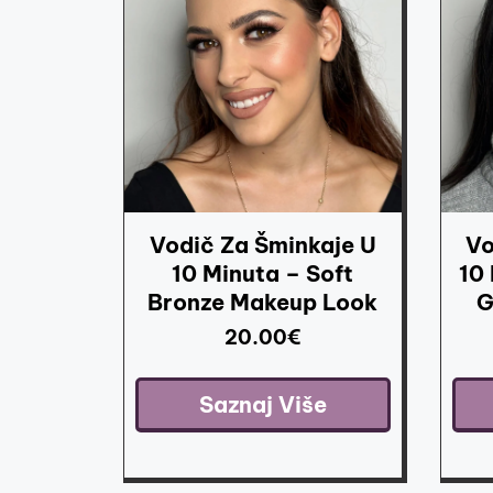
Vodič Za Šminkaje U
Vo
10 Minuta – Soft
10
Bronze Makeup Look
G
20.00
€
Saznaj Više