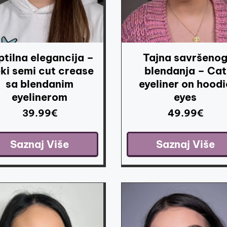
ptilna elegancija –
Tajna savršeno
ki semi cut crease
blendanja – Cat
sa blendanim
eyeliner on hoodi
eyelinerom
eyes
39.99
€
49.99
€
Saznaj Više
Saznaj Više