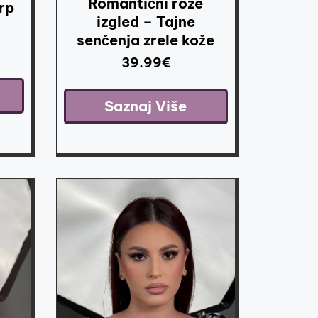
Romantični roze
rp
izgled – Tajne
senčenja zrele kože
39.99
€
Saznaj Više