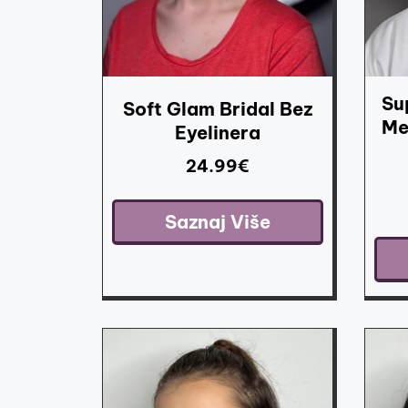
Su
Soft Glam Bridal Bez
Me
Eyelinera
24.99
€
Saznaj Više