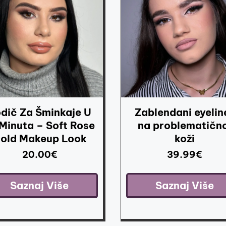
dič Za Šminkaje U
Zablendani eyelin
 Minuta – Soft Rose
na problematično
old Makeup Look
koži
20.00
€
39.99
€
Saznaj Više
Saznaj Više