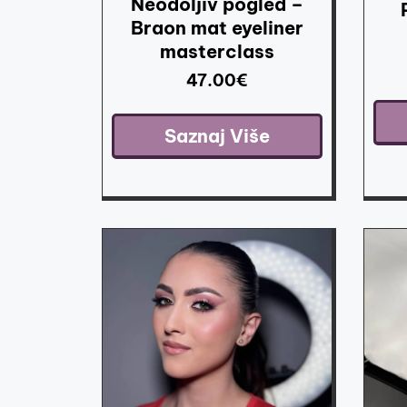
Neodoljiv pogled –
Braon mat eyeliner
masterclass
47.00
€
Saznaj Više