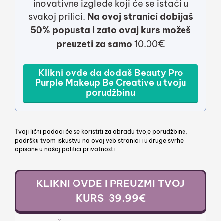
inovativne izglede koji će se istaći u
svakoj prilici.
Na ovoj stranici dobijaš
50% popusta i zato ovaj kurs možeš
€
preuzeti za samo
10.00
Klikni ovde da dodaš Beauty Pro
Purple Makeup Be Creative u tvoju
porudžbinu
Tvoji lični podaci će se koristiti za obradu tvoje porudžbine,
podršku tvom iskustvu na ovoj veb stranici i u druge svrhe
opisane u našoj politici privatnosti
KLIKNI OVDE I PREUZMI TVOJ
KURS 39.99€