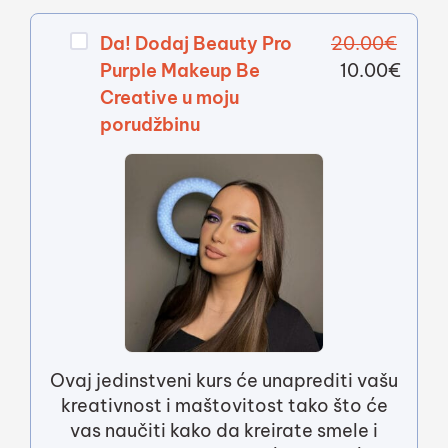
Da!
Dodaj Beauty Pro
20.00
€
Purple Makeup Be
10.00
€
Creative u moju
porudžbinu
Ovaj jedinstveni kurs će unaprediti vašu
kreativnost i maštovitost tako što će
vas naučiti kako da kreirate smele i