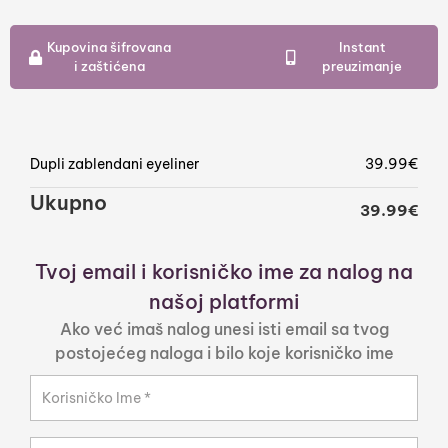
Kupovina šifrovana
Instant
i zaštićena
preuzimanje
Dupli zablendani eyeliner
39.99
€
Ukupno
39.99
€
Tvoj email i korisničko ime za nalog na
našoj platformi
Ako već imaš nalog unesi isti email sa tvog
postojećeg naloga i bilo koje korisničko ime
Korisničko Ime
*