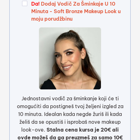
Da!
Dodaj Vodič Za Šminkaje U 10
Minuta - Soft Bronze Makeup Look u
moju porudžbinu
Jednostavni vodič za šminkanje koji će ti
omogućiti da postigneš tvoj željeni izgled za
10 minuta. Idealan kada negde žuriš ili kada
želiš da se opustiš i isprobaš nove makeup
look-ove.
Stalna cena kursa je 20€ ali
ovde možeš da ga preuzmeš za samo 10€