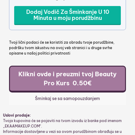
Dodaj Vodič Za Šminkanje U 10
Minuta u moju porudžbinu
Tvoji lični podaci će se koristiti za obradu tvoje porudžbine,
podršku tvom iskustvu na ovoj veb stranici i u druge svrhe
opisane u našoj politici privatnosti
Klikni ovde i preuzmi tvoj Beauty
Pro Kurs 0.50€
Šminkaj se sa samopouzdanjem
Uslovi prodaje:
Tvoja kupovina će se pojaviti na tvom izvodu iz banke pod imenom
„EKAAMAKEUP.COM“.
Informacije dostavljene u vezi sa ovom porudžbinom obrađuju se u