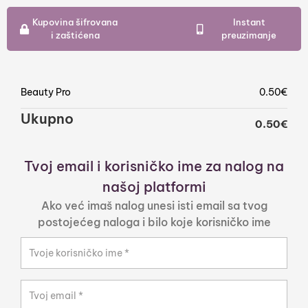
Kupovina šifrovana
Instant
i zaštićena
preuzimanje
Beauty Pro
0.50
€
Ukupno
0.50
€
Tvoj email i korisničko ime za nalog na
našoj platformi
Ako već imaš nalog unesi isti email sa tvog
postojećeg naloga i bilo koje korisničko ime
Tvoje korisničko ime
*
Tvoj email
*